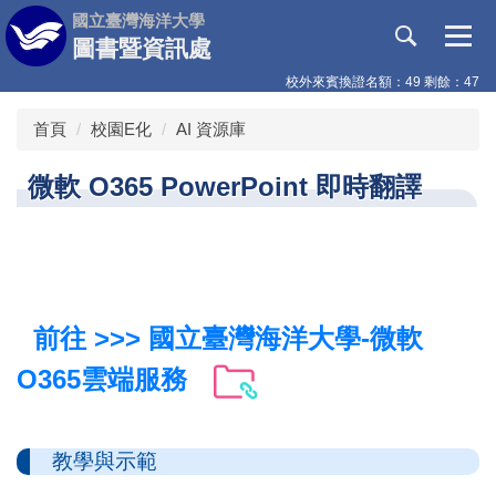
跳
國立臺灣海洋大學
到
圖書暨資訊處
主
校外來賓換證名額：49 剩餘：47
要
內
首頁
校園E化
AI 資源庫
容
區
微軟 O365 PowerPoint 即時翻譯
前往 >>> 國立臺灣海洋大學-微軟
O365雲端服務
教學與示範