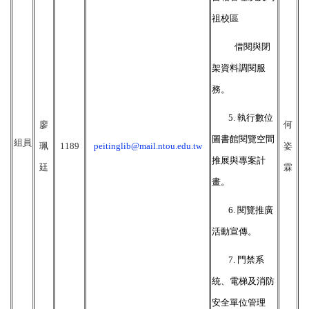
祖校區
借
閱與閉
架
資料調閱服
務。
5.
執行數位
廖
何
圖書館閱覽空間
組員
珮
1189
peitinglib@mail.ntou.edu.tw
姿
推展與專案計
廷
霖
畫。
6.
閱覽推廣
活動宣傳。
7.
門禁系
統、電梯及消防
安全單位管理