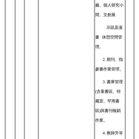
廳、個人研究小
間、文創展
示區及漫
畫
休憩空間管
理。
2.
期刊、指
參書作業管理。
3.
書庫管理
(含童書區、特
藏室、罕用書
區)與書刊報銷
作業。
4.
教師升等