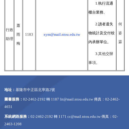
1.執行流通
櫃台業務、
2.讀者遺失
何
蕭
行政
物統計及交付校
姿
雨
1183
xym@mail.ntou.edu.tw
助理
內承辦單位。
霖
梅
3.
其他交辦
事項。
地址：
基隆市中正區北寧路2號
圖書服務：
02-2462-2192 轉 1187
lit@mail.ntou.edu.tw
傳真：02-2462-
4651
系統網路服務：
02-2462-2192 轉 1171
cc@mail.ntou.edu.tw
傳真：02-
2463-1208