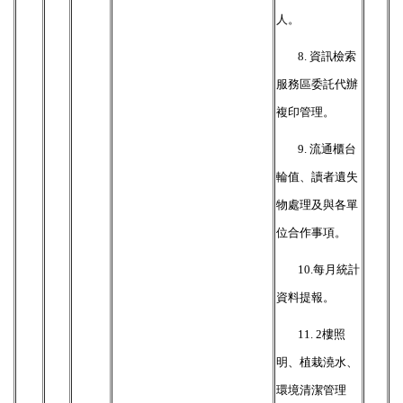
人。
8.
資訊檢索
服務區委託代辦
複印管理。
9.
流通櫃台
輪值、讀者遺失
物處理及與各單
位合作事項。
10.
每月統計
資料提報。
11. 2
樓照
明、植栽澆水、
環境清潔管理