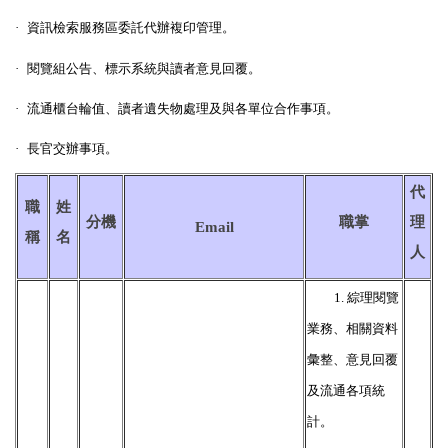
·
資訊檢索服務區委託代辦複印管理。
·
閱覽組公告、標示系統與讀者意見回覆。
·
流通櫃台輪值、讀者遺失物處理及與各單位合作事項。
·
長官交辦事項。
代
職
姓
分機
職掌
理
Email
稱
名
人
1.
綜理閱覽
業務、相關資料
彙整、意見回覆
及流通各項統
計。