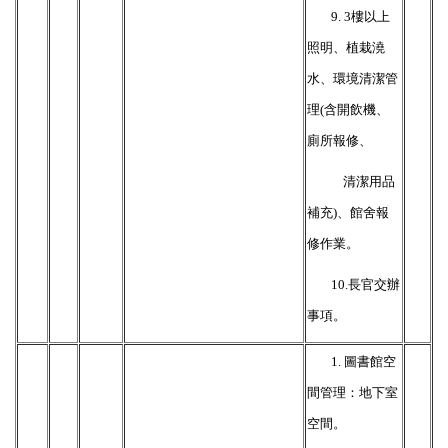
9. 3
樓以上
照明、植栽澆
水、環境清潔管
理(含開飲機、
廁所報修、
清潔用品
補
充)、館舍報
修作業。
10.
長官交辦
事項。
1.
圖書館空
間管理：地下室
空間。