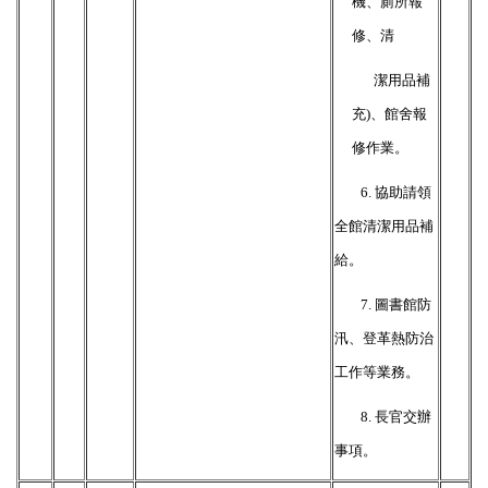
機、廁所報
修、清
潔用品補
充)、館舍報
修作業。
6.
協助請領
全館清潔用品補
給。
7.
圖書館防
汛、登革熱防治
工作等業務。
8.
長官交辦
事項。