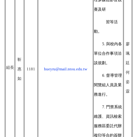
賽及研
習等活
動。
5.
與校內各
廖
單位合作事項洽
珮
靳
談規劃。
廷
組長
惠
1181
hueyru@mail.ntou.edu.tw
何
6.
督導管理
如
姿
閱覽組人員及業
霖
務進行。
7.
門禁系統
維護、資訊檢索
服務區委託代辦
複印等合約簽辦