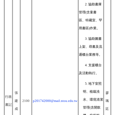
2
.
協助書庫
管理(含童書
區、特藏室、罕
用書區)作業。
3.
協助圖書
上架、尋書及流
通櫃台業務等。
4.
支援櫃台
及活動執行。
5.
地下室照
明、植栽澆
張
廖
行政
水、環境清潔
建
2100
p201742000@mail.ntou.edu.tw
珮
書記
管理(含開飲
成
廷