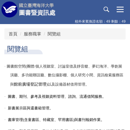
跳
國立臺灣海洋大學
到
圖書暨資訊處
主
校外來賓換證名額：49 剩餘：49
要
內
首頁
服務職掌
閱覽組
容
區
閱覽組
·
圖書館空間(團體/個人視聽室、討論室借及靜音艙
、
夢幻海洋、學創展
演廳、多功能聯誼廳、數位攝影棚、個人研究小間
、
資訊檢索服務區
與
館前廣場登記管理
)以及設備器材借用管理。
·
圖書、期刊、參考及視聽資料
管理
、
諮詢、流通借閱服務。
·
新書展
示區與還書箱管理
。
·
書庫管理(含童書區、特藏室、罕用書區)與書刊報銷作業。