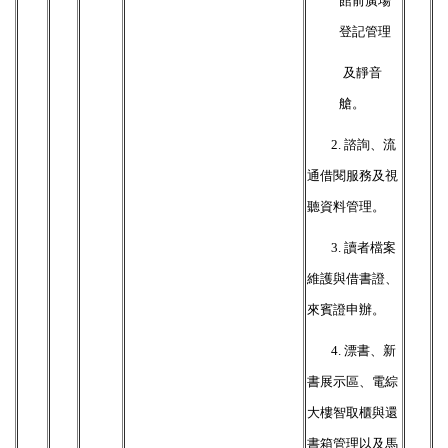
館前廣場
登記管理
及靜音
艙。
2.
諮詢、流
通借閱服務及視
聽資料管理。
3.
讀者檔案
維護與借書證、
來賓證申辦。
4.
漂書、新
書展示區、電綜
大樓智取櫃與還
書箱管理以及馬