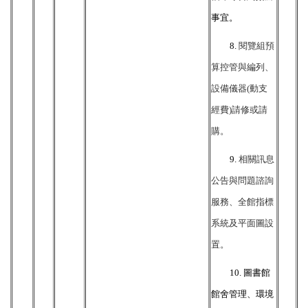
事宜。
8.
閱覽組預
算控管與編列、
設備儀器(動支
經費)請修或請
購。
9.
相關訊息
公告與問題諮詢
服務、全館指標
系統及平面圖設
置。
10.
圖書館
館舍管理、環境