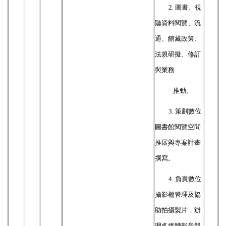
2.
圖書、視
聽資料閱覽、流
通、館藏政策、
法規研擬、修訂
與業務
推動。
3.
策劃數位
圖書館閱覽空間
推展與專案計畫
撰寫。
4.
負責數位
攝影棚管理及協
助拍攝製片，辦
理多媒體影音競