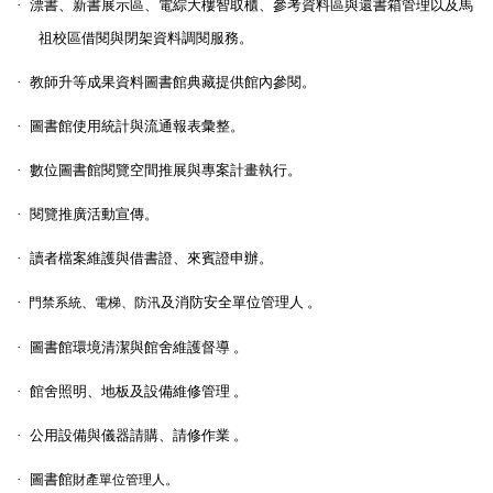
·
漂書、新書展示區、電綜大樓智取櫃、參考資料區與還書
箱管理以及馬
祖校區借閱與閉架資料調閱服務。
·
教師升等成果資料圖書館典藏提供館內參閱。
·
圖書館使用統計與流通報表彙整。
·
數位圖書館閱覽空間推展與專案計畫執行。
·
閱覽推廣活動宣傳。
·
讀者檔案維護與借書證
、
來賓證申辦。
·
及消防安全單位管理人 。
門禁系統、電梯
、防汛
·
圖書館環境清潔與館舍維護督導 。
·
館舍照明、地板及設備維修管理 。
·
公用設備與儀器請購、請修作業 。
·
圖書館
財產單位管理人。