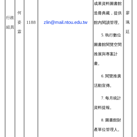
成果資料圖書館
何
廖
造冊典藏，提供
行政
zlin@mail.ntou.edu.tw
姿
1188
珮
館內閱讀管理。
組員
霖
廷
5.
執行數位
圖書館閱覽空間
推展與專案計
畫。
6.
閱覽推廣
活動宣傳。
7.
每月統計
資料提報。
8.
圖書館財
產單位管理人。