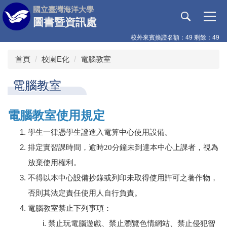
跳
國立臺灣海洋大學
到
圖書暨資訊處
主
校外來賓換證名額：49 剩餘：49
要
內
首頁
校園E化
電腦教室
容
區
電腦教室
電腦教室使用規定
學生一律憑學生證進入電算中心使用設備。
排定實習課時間，逾時20分鐘未到達本中心上課者，視為
放棄使用權利。
不得以本中心設備抄錄或列印未取得使用許可之著作物，
否則其法定責任使用人自行負責。
電腦教室禁止下列事項：
禁止玩電腦遊戲、禁止瀏覽色情網站、禁止侵犯智