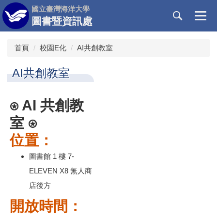
跳
國立臺灣海洋大學
到
圖書暨資訊處
主
要
首頁
校園E化
AI共創教室
內
容
AI共創教室
區
⍟ AI 共創教
室 ⍟
位置：
圖書館 1 樓 7-
ELEVEN X8 無人商
店後方
開放時間：