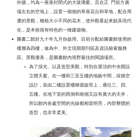
外牆，均為一座座封閉式的大玻璃窗。且在正 門前方廣
場左右的空地上，設置一個個的單座花台和草地，配合周
遭的景觀，種植大小不同的花木，使外觀看起來頗具現代
化，是本校很有特色的一棟建築物。
圖書二館於九十年九月份啟用。目前分配給圖書館使用的
樓層為四樓，做為中、外文現期期刊區及資訊檢索服務
區。景觀優美，是圖書館內視野最佳的閱讀場所。
為了採光、以及造型美觀，特別在屋頂的中央開設
立體天窗。在一樓和三至五樓的地板中間，採挑空
設計，並由二樓設置樓梯迴旋而上，通往三、四、
五樓。在地下室的西側和南側又設有廣大的天井，
所以館內各處空間的光線都相當明亮，內部整體的
造型，也非常柔美。