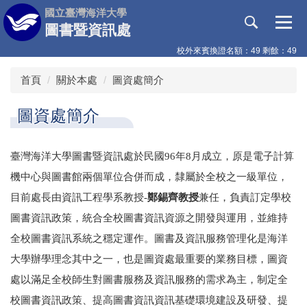
跳
國立臺灣海洋大學
到
圖書暨資訊處
主
校外來賓換證名額：49 剩餘：49
要
內
首頁
關於本處
圖資處簡介
容
區
圖資處簡介
臺灣海洋大學圖書暨資訊處於民國96年8月成立，原是電子計算
機中心與圖書館兩個單位合併而成，隸屬於全校之一級單位，
目前處長由資訊工程學系教授-
鄭錫齊教授
兼任，負責訂定學校
圖書資訊政策，統合全校圖書資訊資源之開發與運用，並維持
全校圖書資訊系統之穩定運作。圖書及資訊服務管理化是海洋
大學辦學理念其中之一，也是圖資處最重要的業務目標，圖資
處以滿足全校師生對圖書服務及資訊服務的需求為主，制定全
校圖書資訊政策、提高圖書資訊資訊基礎環境建設及研發、提