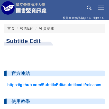
跳
國立臺灣海洋大學
到
圖書暨資訊處
主
校外來賓換證名額：49 剩餘：49
要
內
首頁
校園E化
AI 資源庫
容
區
Subtitle Edit
官方連結
https://github.com/SubtitleEdit/subtitleedit/releases
使用教學