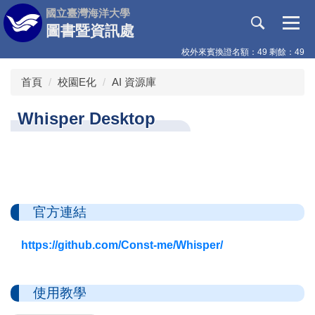
跳
國立臺灣海洋大學
到
圖書暨資訊處
主
校外來賓換證名額：49 剩餘：49
要
內
首頁
校園E化
AI 資源庫
容
區
Whisper Desktop
官方連結
https://github.com/Const-me/Whisper/
使用教學