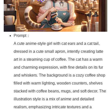
Prompt：
A cute anime-style girl with cat ears and a cat tail,
dressed in a cute small apron, intently creating latte
art in a steaming cup of coffee. The cat has a warm
and charming expression, with fine details on its fur
and whiskers. The background is a cozy coffee shop
filled with warm lighting, wooden counters, shelves
stacked with coffee beans, mugs, and soft decor. The
illustration style is a mix of anime and detailed
realism, emphasizing intricate textures and a