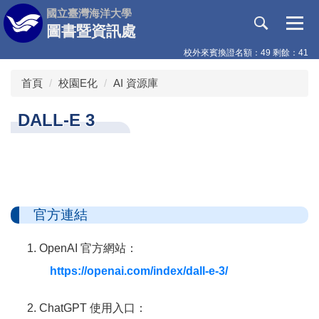
跳
國立臺灣海洋大學
到
圖書暨資訊處
主
校外來賓換證名額：49 剩餘：41
要
內
首頁
校園E化
AI 資源庫
容
區
DALL-E 3
官方連結
OpenAI 官方網站：
https://openai.com/index/dall-e-3/
ChatGPT 使用入口：