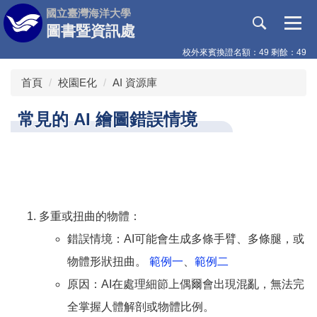
跳
國立臺灣海洋大學
到
圖書暨資訊處
主
校外來賓換證名額：49 剩餘：49
要
內
首頁
校園E化
AI 資源庫
容
區
常見的 AI 繪圖錯誤情境
多重或扭曲的物體：
錯誤情境：AI可能會生成多條手臂、多條腿，或
物體形狀扭曲。
範例一
、
範例二
原因：AI在處理細節上偶爾會出現混亂，無法完
全掌握人體解剖或物體比例。