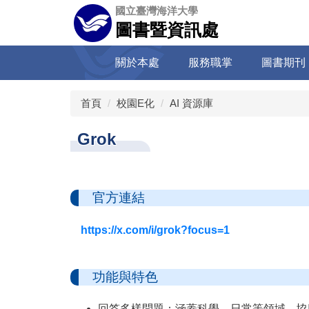
跳
國立臺灣海洋大學
到
圖書暨資訊處
主
要
關於本處
服務職掌
圖書期刊
內
容
區
首頁
校園E化
AI 資源庫
Grok
官方連結
https://x.com/i/grok?focus=1
功能與特色
回答多樣問題：涵蓋科學、日常等領域，協