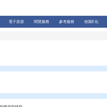
電子資源
閱覽服務
參考服務
校園E化
助學習與研究。