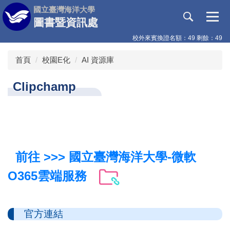
跳
國立臺灣海洋大學
到
圖書暨資訊處
主
校外來賓換證名額：49 剩餘：49
要
內
首頁
校園E化
AI 資源庫
容
區
Clipchamp
前往 >>> 國立臺灣海洋大學-微軟
O365雲端服務
官方連結