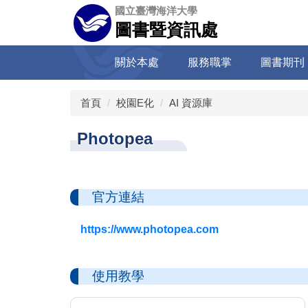
跳
國立臺灣海洋大學
到
圖書暨資訊處
主
要
關於本處
服務職掌
圖書期刊
內
容
區
首頁
校園E化
AI 資源庫
Photopea
官方連結
https://www.photopea.com
使用教學