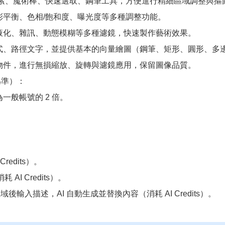
套索、魔術棒、快速選取、鋼筆工具，方便進行精細區域調整與摳
彩平衡、色相/飽和度、曝光度等多種調整功能。
液化、雜訊、動態模糊等多種濾鏡，快速製作藝術效果。
式、路徑文字，並提供基本的向量繪圖（鋼筆、矩形、圓形、多
物件，進行無損縮放、旋轉與濾鏡應用，保留圖像品質。
為準）：
一般帳號的 2 倍。
。
redits）。
I Credits）。
區域後輸入描述，AI 自動生成並替換內容（消耗 AI Credits）。