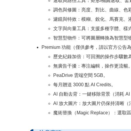
選取與路徑工具：矩形/橢圓選取、
調色與修圖：亮度、對比、曲線、色
濾鏡與特效：模糊、銳化、馬賽克、
文字與向量工具：支援多種字體、樣
智慧型物件：可將圖層轉換為智慧型
Premium 功能（僅供參考，請以官方公告
歷史紀錄加倍：可回溯的操作步驟數為
無廣告干擾：專注編輯，操作更流暢
PeaDrive 雲端空間 5GB。
每月贈送 3000 點 AI Credits。
AI 自動去背：一鍵移除背景（消耗 AI C
AI 放大圖片：放大圖片仍保持清晰（消耗 A
魔術替換（Magic Replace）：選取