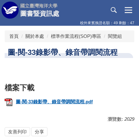
跳
國立臺灣海洋大學
到
圖書暨資訊處
主
校外來賓換證名額：49 剩餘：47
要
內
首頁
關於本處
標準作業流程(SOP)專區
閱覽組
容
區
圖-閱-33錄影帶、錄音帶調閱流程
圖-閱-33錄影帶、錄音帶調閱流程.pdf
瀏覽數:
2029
友善列印
分享