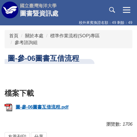
跳
國立臺灣海洋大學
到
圖書暨資訊處
主
校外來賓換證名額：49 剩餘：49
要
內
首頁
關於本處
標準作業流程(SOP)專區
容
參考諮詢組
區
圖-參-06圖書互借流程
圖-參-06圖書互借流程.pdf
瀏覽數:
1706
友善列印
分享