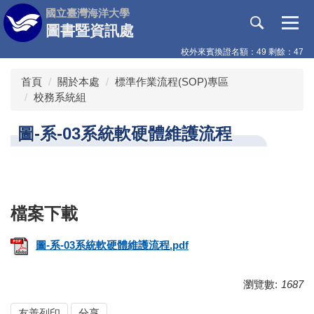
跳
國立臺灣海洋大學
到
圖書暨資訊處
主
校外來賓換證名額：49 剩餘：47
要
內
首頁
關於本處
標準作業流程(SOP)專區
容
校務系統組
區
圖-系-03系統軟硬體維護流程
圖-系-03系統軟硬體維護流程.pdf
瀏覽數:
1687
友善列印
分享