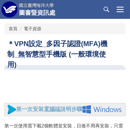
跳
國立臺灣海洋大學
到
圖書暨資訊處
主
要
首頁
電子資源
內
容
＊VPN設定_多因子認證(MFA)機
區
制_無智慧型手機版 (一般環境使
用)
第一次安裝
電腦端
說明步驟
第一次使用需下載2個軟體並安裝，日後不用再安裝，只需