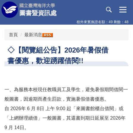
跳
國立臺灣海洋大學
到
圖書暨資訊處
主
校外來賓換證名額：49 剩餘：48
要
內
首頁
最新消息
容
區
◇【閱覽組公告】2026年暑假借
書優惠，歡迎踴躍借閱!!
一、為服務本校現任教職員工及學生，避免暑假期間借閱一
般圖書，因逾期而產生罰款，實施暑假借書優惠。
自 2026年 6 月 8日 上午 9:00 起「來圖書館櫃台借閱」或
「上網辦理續借」一般圖書，其還書到期日延展至 2026年
9 月 14日。