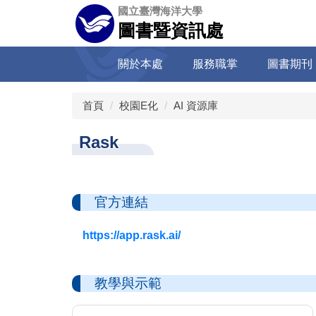
跳
國立臺灣海洋大學
到
圖書暨資訊處
主
要
關於本處
服務職掌
圖書期刊
內
容
區
首頁
校園E化
AI 資源庫
Rask
官方連結
https://app.rask.ai/
教學與示範