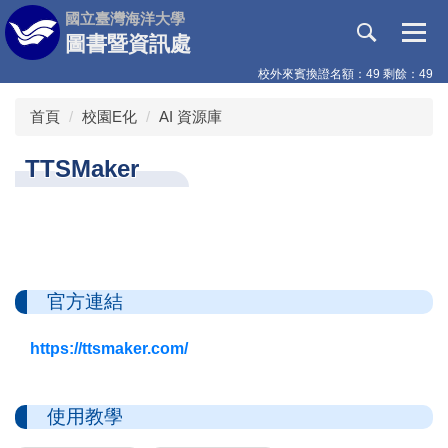
跳
國立臺灣海洋大學
到
圖書暨資訊處
主
校外來賓換證名額：49 剩餘：49
要
內
首頁
校園E化
AI 資源庫
容
區
TTSMaker
官方連結
https://ttsmaker.com/
使用教學