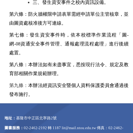
三、
發生資安事件之校內資訊設備。
第六條：
防火牆權限申請表單需經申請單位主管核章，並
由圖資處核准後方可連線。
第七條：
發生資安事件時，依本校標準作業流程「圖-
網-08資通安全事件管理、通報處理流程處理」進行後續
處置。
第八條：
本辦法如有未盡事宜，悉按現行法令、規定及教
育部相關作業規範辦理。
第九條：
本辦法經資訊安全暨個人資料保護委員會通過後
發布施行。
地址：
基隆市中正區北寧路2號
圖書服務：
02-2462-2192 轉 1187
lit@mail.ntou.edu.tw
傳真：02-2462-