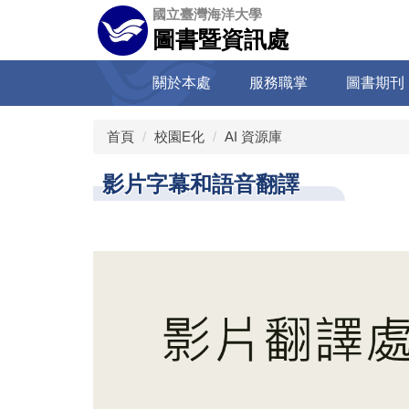
跳
國立臺灣海洋大學
到
圖書暨資訊處
主
要
關於本處
服務職掌
圖書期刊
內
容
區
首頁
校園E化
AI 資源庫
影片字幕和語音翻譯